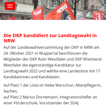
S
M
k
a
i
i
n
p
m
t
e
o
n
c
Die DKP kandidiert zur Landtagswahl in
u
o
NRW
n
Auf der Landeswahlversammlung der DKP in NRW am
t
24. Oktober 2021 in Wuppertal beschlossen die
e
Mitglieder der DKP Ruhr-Westfalen und DKP Rheinland-
n
t
Westfalen die eigenständige Kandidatur zur
Landtagswahl 2022 und wählte eine Landesliste mit 17
Kandidatinnen und Kandidaten.
Auf Platz 1 der Liste ist Heike Warschun, Altenpflegerin,
Aachen,
auf Platz 2 Marius Dornemann, Integrationshelfer an
einer Förderschule, Vorsitzender der SDAJ