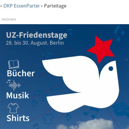
DKP Essen
Partei
Parteitage
>
>
ANZEIGEN