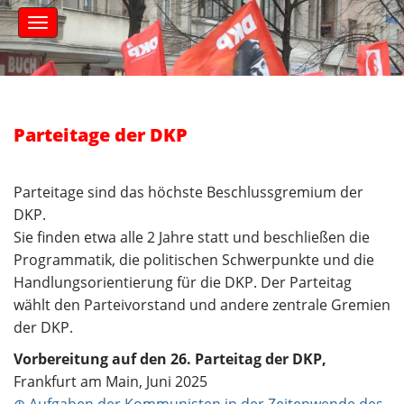
S
M
k
a
i
i
n
p
m
t
e
o
n
c
Parteitage der DKP
u
o
n
t
Parteitage sind das höchste Beschlussgremium der
e
DKP.
n
Sie finden etwa alle 2 Jahre statt und beschließen die
t
Programmatik, die politischen Schwerpunkte und die
Handlungsorientierung für die DKP. Der Parteitag
wählt den Parteivorstand und andere zentrale Gremien
der DKP.
Vorbereitung auf den 26. Parteitag der DKP,
Frankfurt am Main, Juni 2025